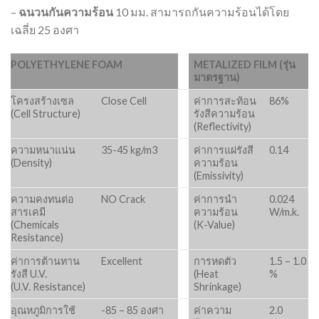
–
ฉนวนกันความร้อน
10 มม. สามารถกันความร้อนได้โดย
เฉลี่ย 25 องศา
POLYETHYLENE FOAM
METALIZED FILM (รุ่น
มาตรฐาน)
โครงสร้างเซล
Close Cell
ค่าการสะท้อน
86%
(Cell Structure)
รังสีความร้อน
(Reflectivity)
ความหนาแน่น
35-45 kg/m3
ค่าการแผ่รังสี
0.14
(Density)
ความร้อน
(Emissivity)
ความคงทนต่อ
NO Crack
ค่าการนำ
0.024
สารเคมี
ความร้อน
W/m.k.
(Chemicals
(K-Value)
Resistance)
ค่าการต้านทาน
Excellent
การหดตัว
1.5 – 1.0
รังสี U.V.
(Heat
%
(U.V. Resistance)
Shrinkage)
อุณหภูมิการใช้
-85 – 85 องศา
ค่าความ
2.0