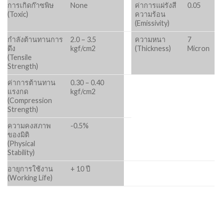
การเกิดก๊าซพิษ
None
ค่าการแผ่รังสี
0.05
(Toxic)
ความร้อน
(Emissivity)
กำลังต้านทานการ
2.0 – 3.5
ความหนา
7
ดึง
kgf/cm2
(Thickness)
Micron
(Tensile
Strength)
ค่าการต้านทาน
0.30 – 0.40
แรงกด
kgf/cm2
(Compression
Strength)
ความคงสภาพ
-0.5%
ของมิติ
(Physical
Stability)
อายุการใช้งาน
+ 10 ปี
(Working Life)