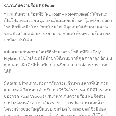
ฉนวนกันความร้อน PE Foam
ฉนวนกันความร้อนพีอี (PE Foam – Polyethylene) มีลักษณะ
เป็นโฟมเหนียว อ่อนนุ่ม และมีแผ่นฟอยล์บางๆ หุ้มเคลือบบนผิว
โฟมอีกชั้นหนึ่ง โดย “วัสดุโฟม” จะมีคุณสมบัติต้านทานความ
ร้อน ส่วน “แผ่นฟอยล์” จะสามารถช่วย สะท้อนความร้อน และ
ปกป้องแผ่นโฟม
แผ่นฉนวนกันความร้อนพีอี ทำมาจาก โพลีเอทิลีน (Poly
Etylene) เป็นโพลิเมอร์ที่นำมาใช้งานมากที่สุด ราคาถูก จัดเป็น
พวกพลาสติก จึงมีน้ำหนักเบา เหนียว และทนต่อแรงกระแทก
ได้ดี
มีคุณสมบัติทนทาน ต่อการกัดกร่อน ต้านทาน สารที่เป็นกรด
แอลกฮอล์ จึงเหมาะสำหรับการใช้ในโรงงานเคมีที่มีไอระเหย
ของกรด (Acid Vapour) แผ่นฉนวนกันความร้อน PE จึงช่วย
ปกป้องแผ่นหลังคาจากอันตรายจากการกัดกร่อน และด้วย
โครงสร้างของวัสดุเป็นแบบเซลล์ปิด (Closed Cell) จึงมีฟอง
อากาศขนาดเล็กกระจายเรียงตัวอย่างสม่ำเสมอ ทำให้โฟมไม่