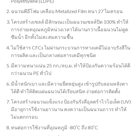
Polyethylene (LDPE)
ฉนวนพีอีโฟม เคลือบ Metalized Film หนา 27 ไมครอน
โครงสร้างเซลล์ มีลักษณะเป็นฉนวนเซลล์ปิด 100% ทำให้
การถ่ายเทอุณหภูมิหน่วงเวลาได้นานกว่าเนื้อฉนวนไม่ดูด
ซึมน้ำ อีกทั้งไม่สะสมความชื้น
ไม่ใช้สาร CFCs ไม่ผ่านกระบวนการทางเคมีไม่อาบรังสีใน
การผลิต และเป็นกลางต่อสารเคมีทุกชนิด
มีความหนาแน่น 25 กก./ลบ.ม. ทำให้ป้องกันความร้อนได้ดี
กว่าฉนวน PE ทั่วไป
มีน้ำหนักเบา และมีความยืดหยุ่นสูง เข้ารูปกับลอนหลังคา
ได้ดี ทำให้ติดแผ่นฉนวนได้เรียบสนิท ง่ายต่อการติดตั้ง
โครงสร้างฉนวนแข็งแรง ป้องกันรังสีอุลตร้าไวโอเล็ต (UV)
มีอายุการใช้งานยาวนาน คงความเป็นฉนวนถาวร ทำให้
ไม่แตกกรอบ
ทนต่อการใช้งานที่อุณหภูมิ -80 ํC ถึง 80 ํC