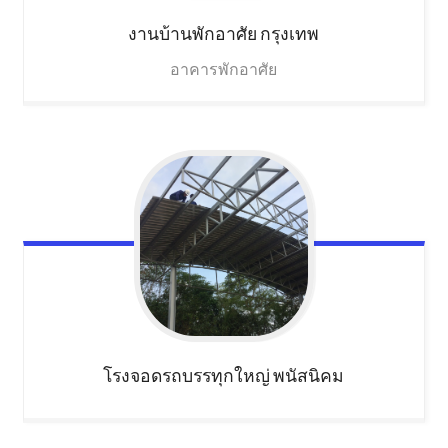
งานบ้านพักอาศัย
กรุงเทพ
อาคารพักอาศัย
โรงจอดรถบรรทุกใหญ่
พนัสนิคม