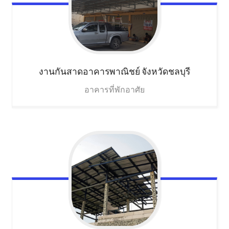
งานกันสาดอาคารพาณิชย์
จังหวัดชลบุรี
อาคารที่พักอาศัย