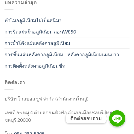
บทความล่าสุด
ทำไมอลูมิเนียมไม่เป็นสนิม?
การรีดแผ่นฝ้าอลูมิเนียม ลอนW850
การย้ำโค้งแผ่นหลังคาอลูมิเนียม
การขึ้นแผ่นหลังคาอลูมิเนียม – หลังคาอลูมิเนียมแผ่นยาว
การติดตั้งหลังคาอลูมิเนียมชีท
ติดต่อเรา
บริษัท โกลบอล รูฟ จำกัด (สำนักงานใหญ่)
เลขที่ 65 หมู่ 4 ตำบลดอนหัวฬ่อ อำเภอเมืองชลบุรี จังหวัด
ติดต่อสอบถาม
ติดต่อสอบถาม
ชลบุรี 20000
โทร
086-382-5805