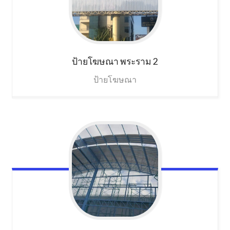
ป้ายโฆษณา
พระราม 2
ป้ายโฆษณา